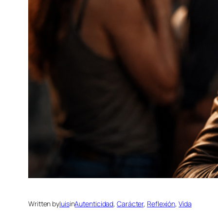
Written by
luis
in
Autenticidad
, 
Carácter
, 
Reflexión
, 
Vida