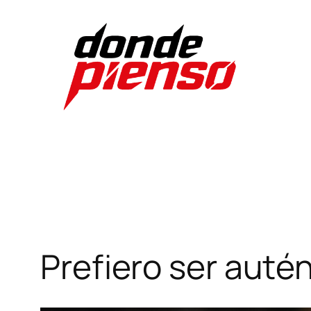
Skip
to
content
Prefiero ser autén