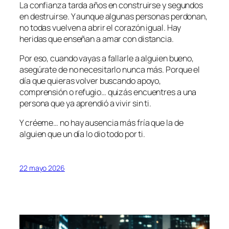
La confianza tarda años en construirse y segundos
en destruirse. Y aunque algunas personas perdonan,
no todas vuelven a abrir el corazón igual. Hay
heridas que enseñan a amar con distancia.
Por eso, cuando vayas a fallarle a alguien bueno,
asegúrate de no necesitarlo nunca más. Porque el
día que quieras volver buscando apoyo,
comprensión o refugio… quizás encuentres a una
persona que ya aprendió a vivir sin ti.
Y créeme… no hay ausencia más fría que la de
alguien que un día lo dio todo por ti.
22 mayo 2026