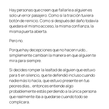
Hay personas que creen que fallarle a alguien es
solo un error pasajero. Como si la traición tuviera
botón de reinicio. Como si después del daño todavía
quedara el mismo acceso, la misma confianza, la
misma puerta abierta.
Pero no.
Porque hay decepciones que no hacen ruido…
simplemente cambian la manera en que alguien te
mira para siempre.
Si decides romper la lealtad de alguien que estuvo
para ti en silencio, que te defendió incluso cuando
nadie más lo hacía, que estuvo presente en tus
peores días… entonces entiende algo:
probablemente estás perdiendo a la única persona
que realmente iba a quedarse cuando todo se
complicara.