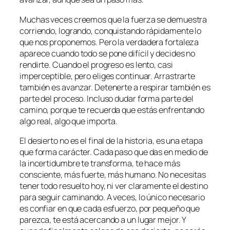
Muchas veces creemos que la fuerza se demuestra
corriendo, logrando, conquistando rápidamente lo
que nos proponemos. Pero la verdadera fortaleza
aparece cuando todo se pone difícil y decides no
rendirte. Cuando el progreso es lento, casi
imperceptible, pero eliges continuar. Arrastrarte
también es avanzar. Detenerte a respirar también es
parte del proceso. Incluso dudar forma parte del
camino, porque te recuerda que estás enfrentando
algo real, algo que importa.
El desierto no es el final de la historia, es una etapa
que forma carácter. Cada paso que das en medio de
la incertidumbre te transforma, te hace más
consciente, más fuerte, más humano. No necesitas
tener todo resuelto hoy, ni ver claramente el destino
para seguir caminando. A veces, lo único necesario
es confiar en que cada esfuerzo, por pequeño que
parezca, te está acercando a un lugar mejor. Y