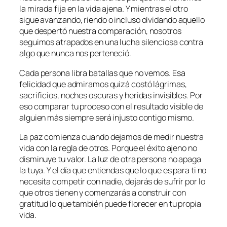
la mirada fija en la vida ajena. Y mientras el otro
sigue avanzando, riendo o incluso olvidando aquello
que despertó nuestra comparación, nosotros
seguimos atrapados en una lucha silenciosa contra
algo que nunca nos perteneció.
Cada persona libra batallas que no vemos. Esa
felicidad que admiramos quizá costó lágrimas,
sacrificios, noches oscuras y heridas invisibles. Por
eso comparar tu proceso con el resultado visible de
alguien más siempre será injusto contigo mismo.
La paz comienza cuando dejamos de medir nuestra
vida con la regla de otros. Porque el éxito ajeno no
disminuye tu valor. La luz de otra persona no apaga
la tuya. Y el día que entiendas que lo que es para ti no
necesita competir con nadie, dejarás de sufrir por lo
que otros tienen y comenzarás a construir con
gratitud lo que también puede florecer en tu propia
vida.