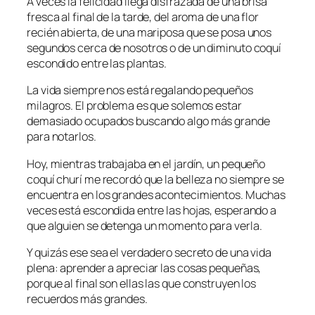
A veces la felicidad llega disfrazada de una brisa
fresca al final de la tarde, del aroma de una flor
recién abierta, de una mariposa que se posa unos
segundos cerca de nosotros o de un diminuto coquí
escondido entre las plantas.
La vida siempre nos está regalando pequeños
milagros. El problema es que solemos estar
demasiado ocupados buscando algo más grande
para notarlos.
Hoy, mientras trabajaba en el jardín, un pequeño
coquí churí me recordó que la belleza no siempre se
encuentra en los grandes acontecimientos. Muchas
veces está escondida entre las hojas, esperando a
que alguien se detenga un momento para verla.
Y quizás ese sea el verdadero secreto de una vida
plena: aprender a apreciar las cosas pequeñas,
porque al final son ellas las que construyen los
recuerdos más grandes.