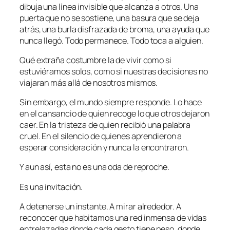
dibuja una línea invisible que alcanza a otros. Una
puerta que no se sostiene, una basura que se deja
atrás, una burla disfrazada de broma, una ayuda que
nunca llegó. Todo permanece. Todo toca a alguien.
Qué extraña costumbre la de vivir como si
estuviéramos solos, como si nuestras decisiones no
viajaran más allá de nosotros mismos.
Sin embargo, el mundo siempre responde. Lo hace
en el cansancio de quien recoge lo que otros dejaron
caer. En la tristeza de quien recibió una palabra
cruel. En el silencio de quienes aprendieron a
esperar consideración y nunca la encontraron.
Y aun así, esta no es una oda de reproche.
Es una invitación.
A detenerse un instante. A mirar alrededor. A
reconocer que habitamos una red inmensa de vidas
entrelazadas donde cada gesto tiene peso, donde