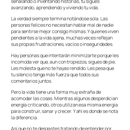
señalando o inventando historias, tú sigues
avanzando, aprendiendo y viviendo tu vida.
La verdad siempre termina notándose sola. Las
personas felices no necesitan hablar mal de nadie
para sentirse mejor consigo mismas. Y quienes viven
pendientes a la vida ajena, muchas veces reflejan
sus propias frustraciones, vacíos o inseguridades.
Hay personas que intentarán minimizarte porque les
incomoda ver que, aun con tropiezos, sigues de pie.
Les molesta que no te hayas rendido. Les pesa que
tu silencio tenga más fuerza que todos sus
comentarios juntos.
Pero la vida tiene una forma muy extraña de
acomodar las cosas. Mientras algunos desperdician
energía criticando, otros utilizan esa misma energía
para construir, sanar y crecer. Y ahí es donde se nota
la diferencia.
Así que no te desgastes tratando de entender por