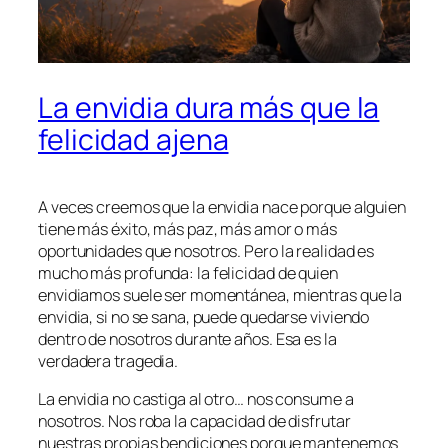
La envidia dura más que la
felicidad ajena
A veces creemos que la envidia nace porque alguien
tiene más éxito, más paz, más amor o más
oportunidades que nosotros. Pero la realidad es
mucho más profunda: la felicidad de quien
envidiamos suele ser momentánea, mientras que la
envidia, si no se sana, puede quedarse viviendo
dentro de nosotros durante años. Esa es la
verdadera tragedia.
La envidia no castiga al otro… nos consume a
nosotros. Nos roba la capacidad de disfrutar
nuestras propias bendiciones porque mantenemos