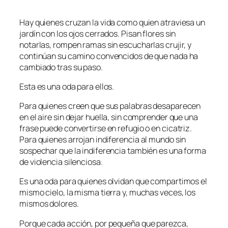
Hay quienes cruzan la vida como quien atraviesa un
jardín con los ojos cerrados. Pisan flores sin
notarlas, rompen ramas sin escucharlas crujir, y
continúan su camino convencidos de que nada ha
cambiado tras su paso.
Esta es una oda para ellos.
Para quienes creen que sus palabras desaparecen
en el aire sin dejar huella, sin comprender que una
frase puede convertirse en refugio o en cicatriz.
Para quienes arrojan indiferencia al mundo sin
sospechar que la indiferencia también es una forma
de violencia silenciosa.
Es una oda para quienes olvidan que compartimos el
mismo cielo, la misma tierra y, muchas veces, los
mismos dolores.
Porque cada acción, por pequeña que parezca,