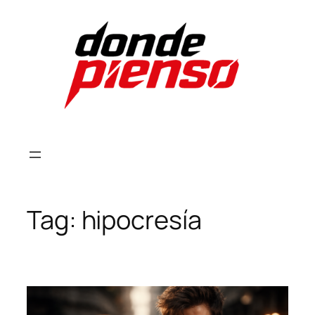
Skip
to
content
Tag:
hipocresía