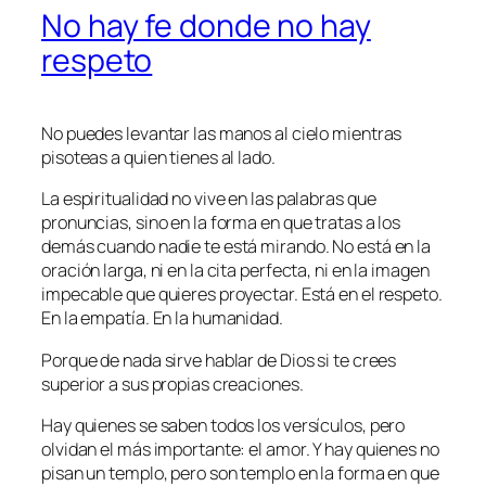
No hay fe donde no hay
respeto
No puedes levantar las manos al cielo mientras
pisoteas a quien tienes al lado.
La espiritualidad no vive en las palabras que
pronuncias, sino en la forma en que tratas a los
demás cuando nadie te está mirando. No está en la
oración larga, ni en la cita perfecta, ni en la imagen
impecable que quieres proyectar. Está en el respeto.
En la empatía. En la humanidad.
Porque de nada sirve hablar de Dios si te crees
superior a sus propias creaciones.
Hay quienes se saben todos los versículos, pero
olvidan el más importante: el amor. Y hay quienes no
pisan un templo, pero son templo en la forma en que