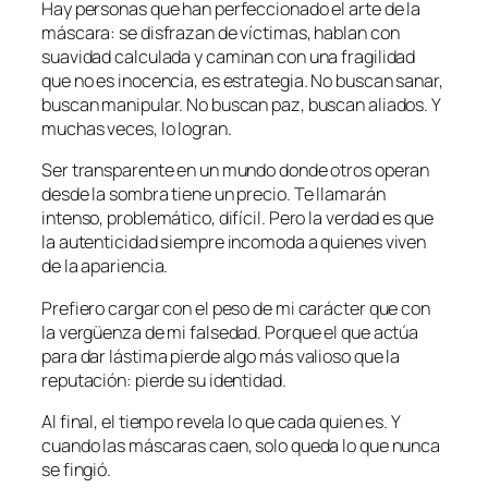
Hay personas que han perfeccionado el arte de la
máscara: se disfrazan de víctimas, hablan con
suavidad calculada y caminan con una fragilidad
que no es inocencia, es estrategia. No buscan sanar,
buscan manipular. No buscan paz, buscan aliados. Y
muchas veces, lo logran.
Ser transparente en un mundo donde otros operan
desde la sombra tiene un precio. Te llamarán
intenso, problemático, difícil. Pero la verdad es que
la autenticidad siempre incomoda a quienes viven
de la apariencia.
Prefiero cargar con el peso de mi carácter que con
la vergüenza de mi falsedad. Porque el que actúa
para dar lástima pierde algo más valioso que la
reputación: pierde su identidad.
Al final, el tiempo revela lo que cada quien es. Y
cuando las máscaras caen, solo queda lo que nunca
se fingió.