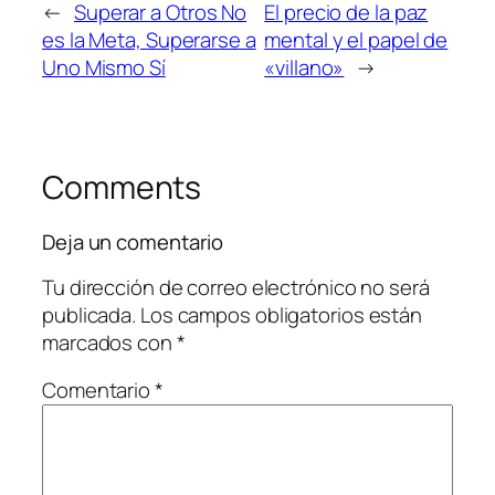
←
Superar a Otros No
El precio de la paz
es la Meta, Superarse a
mental y el papel de
Uno Mismo Sí
«villano»
→
Comments
Deja un comentario
Tu dirección de correo electrónico no será
publicada.
Los campos obligatorios están
marcados con
*
Comentario
*