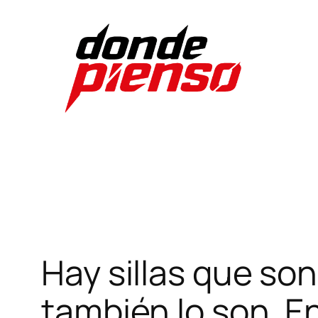
Skip
to
content
Hay sillas que so
también lo son. E