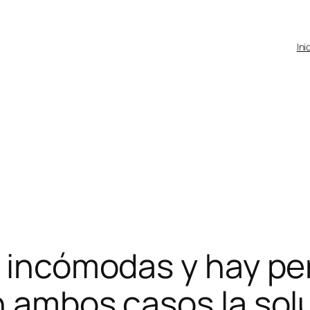
Ini
n incómodas y hay p
n ambos casos la sol