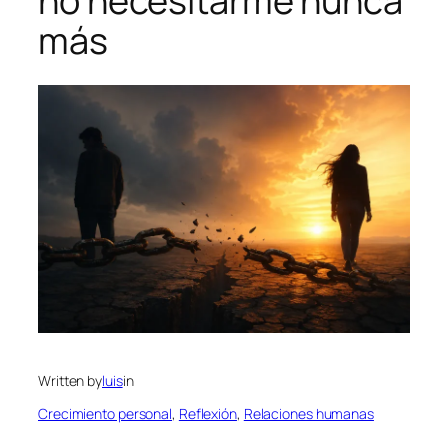
no necesitarme nunca
más
Written by
luis
in
Crecimiento personal
, 
Reflexión
, 
Relaciones humanas