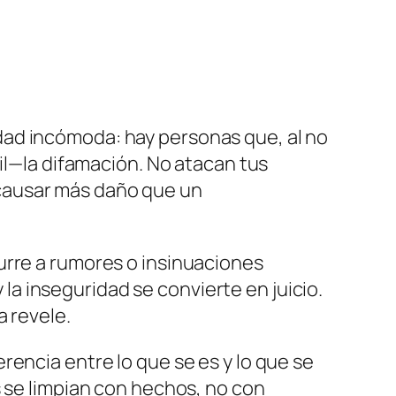
dad incómoda: hay personas que, al no
cil—la difamación. No atacan tus
causar más daño que un
urre a rumores o insinuaciones
y la inseguridad se convierte en juicio.
a revele.
encia entre lo que se es y lo que se
s se limpian con hechos, no con