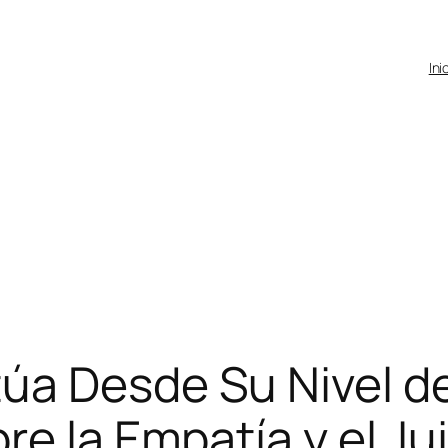
Ini
úa Desde Su Nivel d
e la Empatía y el Ju