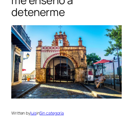
me enseñó a
detenerme
Written by
luis
in
Sin categoría