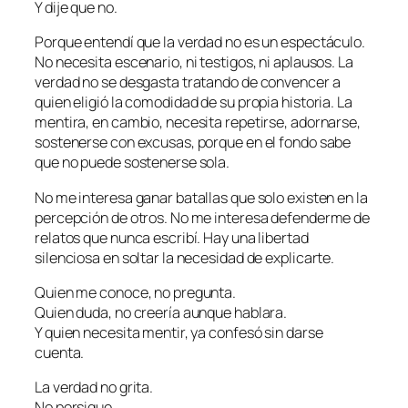
Y dije que no.
Porque entendí que la verdad no es un espectáculo.
No necesita escenario, ni testigos, ni aplausos. La
verdad no se desgasta tratando de convencer a
quien eligió la comodidad de su propia historia. La
mentira, en cambio, necesita repetirse, adornarse,
sostenerse con excusas, porque en el fondo sabe
que no puede sostenerse sola.
No me interesa ganar batallas que solo existen en la
percepción de otros. No me interesa defenderme de
relatos que nunca escribí. Hay una libertad
silenciosa en soltar la necesidad de explicarte.
Quien me conoce, no pregunta.
Quien duda, no creería aunque hablara.
Y quien necesita mentir, ya confesó sin darse
cuenta.
La verdad no grita.
No persigue.