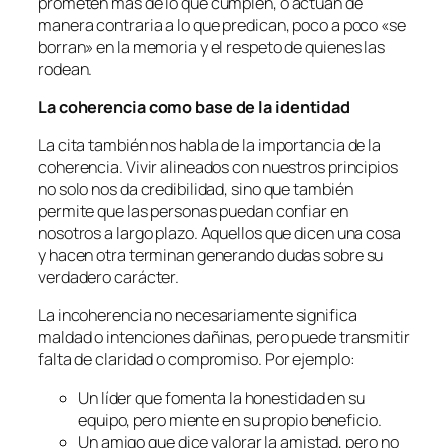
prometen más de lo que cumplen, o actúan de
manera contraria a lo que predican, poco a poco «se
borran» en la memoria y el respeto de quienes las
rodean.
La coherencia como base de la identidad
La cita también nos habla de la importancia de la
coherencia. Vivir alineados con nuestros principios
no solo nos da credibilidad, sino que también
permite que las personas puedan confiar en
nosotros a largo plazo. Aquellos que dicen una cosa
y hacen otra terminan generando dudas sobre su
verdadero carácter.
La incoherencia no necesariamente significa
maldad o intenciones dañinas, pero puede transmitir
falta de claridad o compromiso. Por ejemplo:
Un líder que fomenta la honestidad en su
equipo, pero miente en su propio beneficio.
Un amigo que dice valorar la amistad, pero no