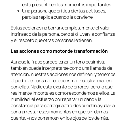
está presente en los momentos importantes.
Una persona que critica ciertas actitudes,
pero las replica cuando le conviene.
Estas acciones no borran completamente el valor
intrínseco de la persona, pero sí diluyen la confianza
y el respeto que otras personas le tienen.
Las acciones como motor de transformación
Aunque la frase parece tener un tono pesimista,
también puede interpretarse como una llamada de
atención: nuestras acciones nos definen, y tenemos
el poder de construir o reconstruir nuestra imagen
con ellas. Nadie está exento de errores, pero lo que
realmente importa es cómo respondemos a ellos. La
humildad, el esfuerzo por reparar un daño y la
constancia para corregir actitudes pueden ayudar a
contrarrestar esos momentos en que, sin darnos
cuenta, «nos borramos» en los ojos de los demás.