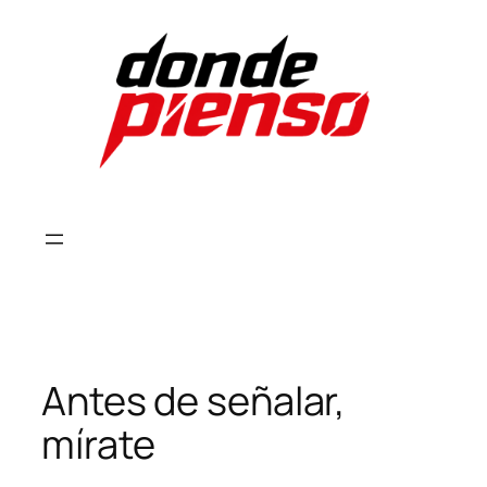
Skip
to
content
Antes de señalar,
mírate