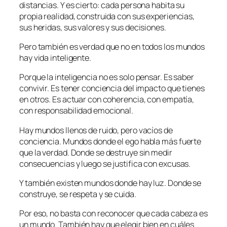
distancias. Y es cierto: cada persona habita su
propia realidad, construida con sus experiencias,
sus heridas, sus valores y sus decisiones.
Pero también es verdad que no en todos los mundos
hay vida inteligente.
Porque la inteligencia no es solo pensar. Es saber
convivir. Es tener conciencia del impacto que tienes
en otros. Es actuar con coherencia, con empatía,
con responsabilidad emocional.
Hay mundos llenos de ruido, pero vacíos de
conciencia. Mundos donde el ego habla más fuerte
que la verdad. Donde se destruye sin medir
consecuencias y luego se justifica con excusas.
Y también existen mundos donde hay luz. Donde se
construye, se respeta y se cuida.
Por eso, no basta con reconocer que cada cabeza es
un mundo. También hay que elegir bien en cuáles