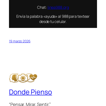
Chat:
linea988.org
Envía la palabra «ayuda» al 988 para textear
desde tu celular.
19 marzo 2026
Donde Pienso
“Pensar. Mirar. Sentir.”