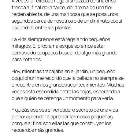
A veces la felicidad llega disfrazada de una brisa
fresca al final de la tarde, del aroma de una flor
recién abierta, de una mariposa que se posa unos
segundos cerca de nosotros o de un diminuto coquí
escondido entre las plantas.
La vida siempre nos está regalando pequeños
milagros. El problema es que solemos estar
demasiado ocupados buscando algo más grande
para notarlos.
Hoy, mientras trabajaba en el jardín, un pequeño
coquí churí me recordó que la belleza no siempre se
encuentra en los grandes acontecimientos. Muchas
veces está escondida entre las hojas, esperando a
que alguien se detenga un momento para verla.
Y quizás ese sea el verdadero secreto de una vida
plena: aprender a apreciar las cosas pequeñas,
porque al final son ellas las que construyen los
recuerdos más grandes.