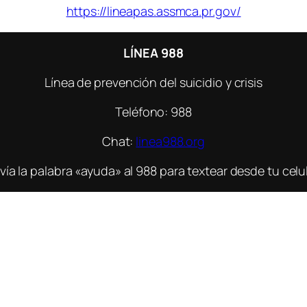
https://lineapas.assmca.pr.gov/
LÍNEA 988
Línea de prevención del suicidio y crisis
Teléfono: 988
Chat:
linea988.org
vía la palabra «ayuda» al 988 para textear desde tu celul