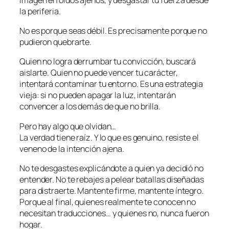
la periferia.
No es porque seas débil. Es precisamente porque no
pudieron quebrarte.
Quien no logra derrumbar tu convicción, buscará
aislarte. Quien no puede vencer tu carácter,
intentará contaminar tu entorno. Es una estrategia
vieja: si no pueden apagar la luz, intentarán
convencer a los demás de que no brilla.
Pero hay algo que olvidan…
La verdad tiene raíz. Y lo que es genuino, resiste el
veneno de la intención ajena.
No te desgastes explicándote a quien ya decidió no
entender. No te rebajes a pelear batallas diseñadas
para distraerte. Mantente firme, mantente íntegro.
Porque al final, quienes realmente te conocen no
necesitan traducciones… y quienes no, nunca fueron
hogar.