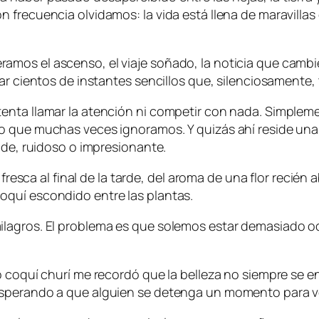
 frecuencia olvidamos: la vida está llena de maravilla
mos el ascenso, el viaje soñado, la noticia que cambi
ar cientos de instantes sencillos que, silenciosamente, 
enta llamar la atención ni competir con nada. Simple
o que muchas veces ignoramos. Y quizás ahí reside una
nde, ruidoso o impresionante.
a fresca al final de la tarde, del aroma de una flor reci
quí escondido entre las plantas.
milagros. El problema es que solemos estar demasiado
o coquí churí me recordó que la belleza no siempre se 
esperando a que alguien se detenga un momento para ve