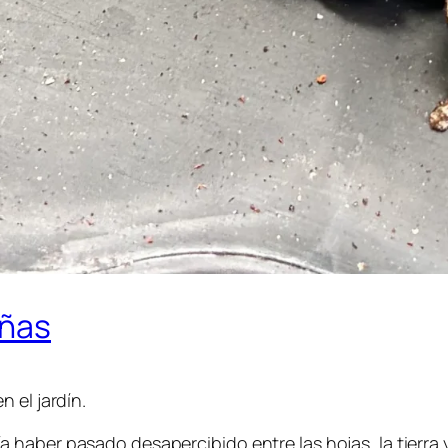
eñas
 el jardín.
haber pasado desapercibido entre las hojas, la tierra 