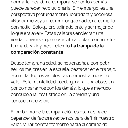
norma, la idea de no compararse con los demás
puede parecer revolucionaria. Sin embargo, es una
perspectiva profundamente liberadora y poderosa.
«Nunca me voy a creer mejor que nadie, no compito
con nadie. Solo quiero salir adelante y ser mejor de
lo que era ayer». Estas palabras encierran una
verdad universal que nos invita a replantear nuestra
forma de vivir y medir el éxito.
La trampa de la
comparación constante
Desde temprana edad, se nos enseña a competir:
ser los mejores en la escuela, destacar en el trabajo,
acumular logros visibles para demostrar nuestro
valor. Esta mentalidad puede generar una obsesión
por compararnos con los demás, lo que a menudo
conduce a la insatisfacción, la envidia y una
sensación de vacío.
El problema de la comparación es que nos hace
depender de factores externos para definir nuestro
valor. Mirar constantemente hacia el camino de