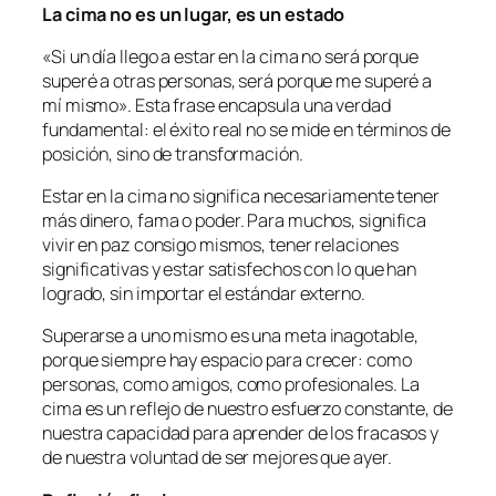
La cima no es un lugar, es un estado
«Si un día llego a estar en la cima no será porque
superé a otras personas, será porque me superé a
mí mismo». Esta frase encapsula una verdad
fundamental: el éxito real no se mide en términos de
posición, sino de transformación.
Estar en la cima no significa necesariamente tener
más dinero, fama o poder. Para muchos, significa
vivir en paz consigo mismos, tener relaciones
significativas y estar satisfechos con lo que han
logrado, sin importar el estándar externo.
Superarse a uno mismo es una meta inagotable,
porque siempre hay espacio para crecer: como
personas, como amigos, como profesionales. La
cima es un reflejo de nuestro esfuerzo constante, de
nuestra capacidad para aprender de los fracasos y
de nuestra voluntad de ser mejores que ayer.