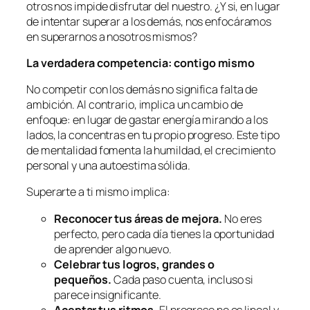
otros nos impide disfrutar del nuestro. ¿Y si, en lugar
de intentar superar a los demás, nos enfocáramos
en superarnos a nosotros mismos?
La verdadera competencia: contigo mismo
No competir con los demás no significa falta de
ambición. Al contrario, implica un cambio de
enfoque: en lugar de gastar energía mirando a los
lados, la concentras en tu propio progreso. Este tipo
de mentalidad fomenta la humildad, el crecimiento
personal y una autoestima sólida.
Superarte a ti mismo implica:
Reconocer tus áreas de mejora.
No eres
perfecto, pero cada día tienes la oportunidad
de aprender algo nuevo.
Celebrar tus logros, grandes o
pequeños.
Cada paso cuenta, incluso si
parece insignificante.
Aceptar tus ritmos.
El progreso no es lineal y