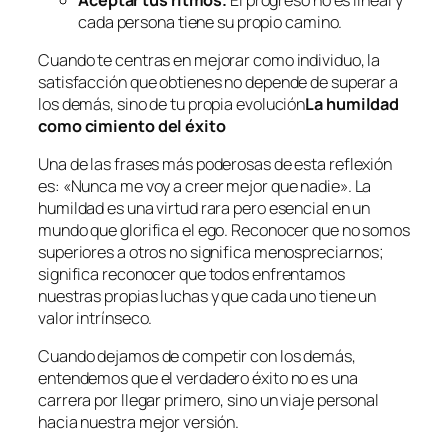
cada persona tiene su propio camino.
Cuando te centras en mejorar como individuo, la
satisfacción que obtienes no depende de superar a
los demás, sino de tu propia evolución
La humildad
como cimiento del éxito
Una de las frases más poderosas de esta reflexión
es: «Nunca me voy a creer mejor que nadie». La
humildad es una virtud rara pero esencial en un
mundo que glorifica el ego. Reconocer que no somos
superiores a otros no significa menospreciarnos;
significa reconocer que todos enfrentamos
nuestras propias luchas y que cada uno tiene un
valor intrínseco.
Cuando dejamos de competir con los demás,
entendemos que el verdadero éxito no es una
carrera por llegar primero, sino un viaje personal
hacia nuestra mejor versión.