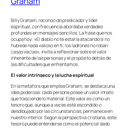
Graham
Billy Graham, reconocido predicador y líder
espiritual, con frecuencia abordaba verdades
profundas en mensajes sencillos. La frase que nos
ocupa hoy: «El diablo no te estaría atacando si no
hubiese nada valioso en ti; los ladrones no roban
casas vacías», invita a reflexionar sobre el valor
inherente de las personas y el propósito detrás de
las dificultades que enfrentamos.
El valor intrínseco y la lucha espiritual
En la metáfora que emplea Graham, se destaca una
idea poderosa: cada persona posee un valor innato
que trasciende lo material. Este valor es como un
tesoro que, aunque a veces esté escondido o
desdibujado por las circunstancias, permanece en
nuestro interior. Según la perspectiva cristiana, este
tesoro puede entenderse como el potencial dado