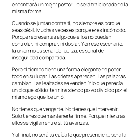
encontrará un mejor postor… o será traicionado de la
misma forma.
Cuando se juntan contra ti, no siempre es porque
seas débil. Muchas veces es porque eres incómodo.
Porque representas algo que ellos no pueden
controlar, ni comprar, ni doblar. Y en ese escenario,
la unión no es señal de fuerza, es señal de
inseguridad compartida.
Pero el tiempo tiene una forma elegante de poner
todo en su lugar. Las grietas aparecen. Las palabras
cambian. Las lealtades se venden. Y lo que parecía
un bloque sólido, termina siendo polvo dividido por el
mismo ego que los unió.
No tienes que vengarte. No tienes que intervenir.
Solo tienes que mantenerte firme. Porque mientras
ellos se vigilan entre sí, tú avanzas.
Y al final, no será tu caída lo que presencien… será la