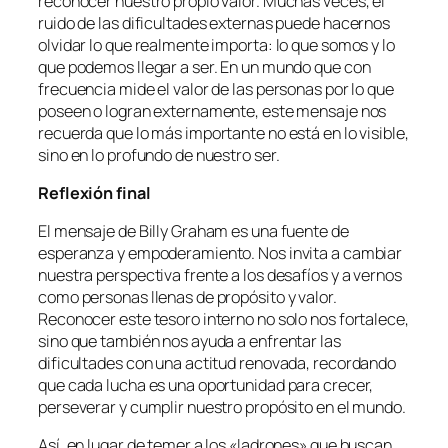
reconocer nuestro propio valor. Muchas veces, el
ruido de las dificultades externas puede hacernos
olvidar lo que realmente importa: lo que somos y lo
que podemos llegar a ser. En un mundo que con
frecuencia mide el valor de las personas por lo que
poseen o logran externamente, este mensaje nos
recuerda que lo más importante no está en lo visible,
sino en lo profundo de nuestro ser.
Reflexión final
El mensaje de Billy Graham es una fuente de
esperanza y empoderamiento. Nos invita a cambiar
nuestra perspectiva frente a los desafíos y a vernos
como personas llenas de propósito y valor.
Reconocer este tesoro interno no solo nos fortalece,
sino que también nos ayuda a enfrentar las
dificultades con una actitud renovada, recordando
que cada lucha es una oportunidad para crecer,
perseverar y cumplir nuestro propósito en el mundo.
Así, en lugar de temer a los «ladrones» que buscan