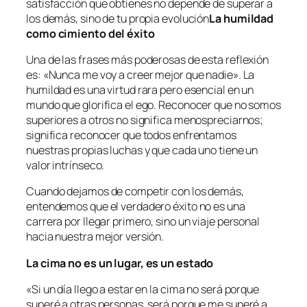
satisfacción que obtienes no depende de superar a
los demás, sino de tu propia evolución
La humildad
como cimiento del éxito
Una de las frases más poderosas de esta reflexión
es: «Nunca me voy a creer mejor que nadie». La
humildad es una virtud rara pero esencial en un
mundo que glorifica el ego. Reconocer que no somos
superiores a otros no significa menospreciarnos;
significa reconocer que todos enfrentamos
nuestras propias luchas y que cada uno tiene un
valor intrínseco.
Cuando dejamos de competir con los demás,
entendemos que el verdadero éxito no es una
carrera por llegar primero, sino un viaje personal
hacia nuestra mejor versión.
La cima no es un lugar, es un estado
«Si un día llego a estar en la cima no será porque
superé a otras personas, será porque me superé a