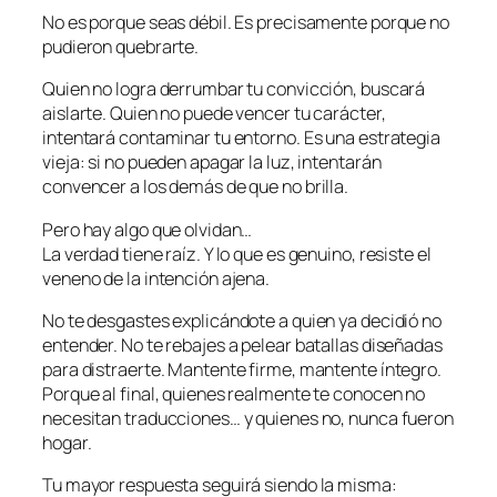
No es porque seas débil. Es precisamente porque no
pudieron quebrarte.
Quien no logra derrumbar tu convicción, buscará
aislarte. Quien no puede vencer tu carácter,
intentará contaminar tu entorno. Es una estrategia
vieja: si no pueden apagar la luz, intentarán
convencer a los demás de que no brilla.
Pero hay algo que olvidan…
La verdad tiene raíz. Y lo que es genuino, resiste el
veneno de la intención ajena.
No te desgastes explicándote a quien ya decidió no
entender. No te rebajes a pelear batallas diseñadas
para distraerte. Mantente firme, mantente íntegro.
Porque al final, quienes realmente te conocen no
necesitan traducciones… y quienes no, nunca fueron
hogar.
Tu mayor respuesta seguirá siendo la misma: