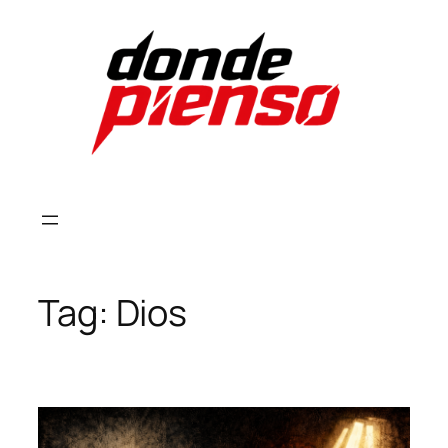
Skip
to
content
Tag:
Dios