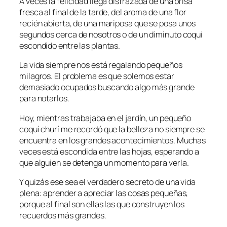
A veces la felicidad llega disfrazada de una brisa
fresca al final de la tarde, del aroma de una flor
recién abierta, de una mariposa que se posa unos
segundos cerca de nosotros o de un diminuto coquí
escondido entre las plantas.
La vida siempre nos está regalando pequeños
milagros. El problema es que solemos estar
demasiado ocupados buscando algo más grande
para notarlos.
Hoy, mientras trabajaba en el jardín, un pequeño
coquí churí me recordó que la belleza no siempre se
encuentra en los grandes acontecimientos. Muchas
veces está escondida entre las hojas, esperando a
que alguien se detenga un momento para verla.
Y quizás ese sea el verdadero secreto de una vida
plena: aprender a apreciar las cosas pequeñas,
porque al final son ellas las que construyen los
recuerdos más grandes.