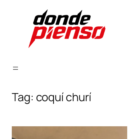
Skip
to
content
Tag:
coquí churí