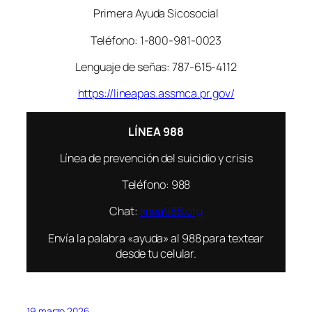
Primera Ayuda Sicosocial
Teléfono: 1-800-981-0023
Lenguaje de señas: 787-615-4112
https://lineapas.assmca.pr.gov/
LÍNEA 988
Línea de prevención del suicidio y crisis
Teléfono: 988
Chat:
linea988.org
Envía la palabra «ayuda» al 988 para textear
desde tu celular.
19 marzo 2026