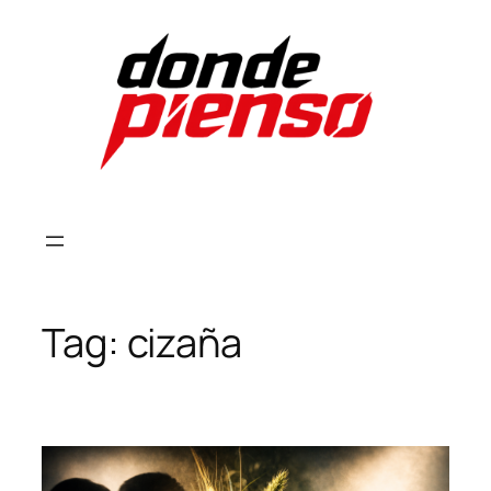
Skip
to
content
Tag:
cizaña