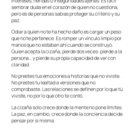
intereses, heridas o inseguridades ajenas. Es fácil
sembrar duda en el corazón de quien no cuestiona,
pero es de personas sabias proteger su criterio y su
paz.
Odiar a quien no te ha hecho daño es cargar un peso
que no te pertenece. Es romper un vínculo limpio por
manos que no estaban ahí cuando se construyó.
Quien acepta la cizaña, pierde dos veces: pierde a la
persona… y pierde su propia capacidad de ver con
claridad.
No prestes tus emociones a historias que no viviste.
No prestes tu lealtad a versiones que no
comprobaste. Las relaciones se definen por lo que tú
viviste, no por lo que otro te contó.
La cizaña solo crece donde la mente no pone límites.
La paz, en cambio, crece donde la conciencia decide
pensar por sí misma.