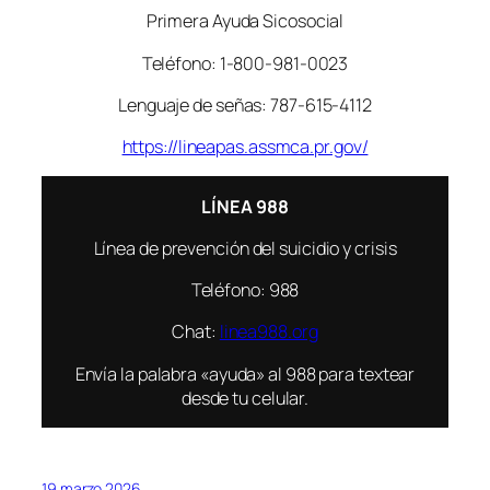
Primera Ayuda Sicosocial
Teléfono: 1-800-981-0023
Lenguaje de señas: 787-615-4112
https://lineapas.assmca.pr.gov/
LÍNEA 988
Línea de prevención del suicidio y crisis
Teléfono: 988
Chat:
linea988.org
Envía la palabra «ayuda» al 988 para textear
desde tu celular.
19 marzo 2026