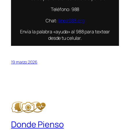
Teléfono: 988
Chat:
linea988.org
Envía la palabra «ayuda» al 988 para textear
desde tu celular.
19 marzo 2026
Donde Pienso