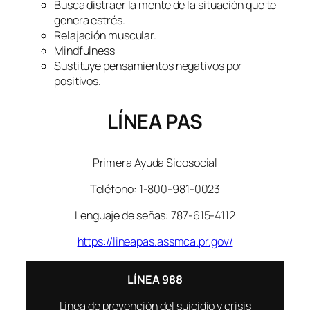
Busca distraer la mente de la situación que te
genera estrés.
Relajación muscular.
Mindfulness
Sustituye pensamientos negativos por
positivos.
LÍNEA PAS
Primera Ayuda Sicosocial
Teléfono: 1-800-981-0023
Lenguaje de señas: 787-615-4112
https://lineapas.assmca.pr.gov/
LÍNEA 988
Línea de prevención del suicidio y crisis