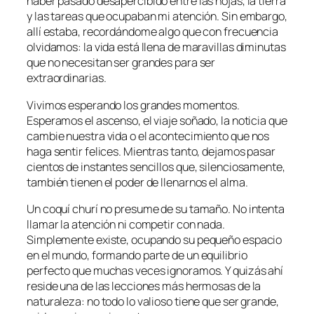
haber pasado desapercibido entre las hojas, la tierra
y las tareas que ocupaban mi atención. Sin embargo,
allí estaba, recordándome algo que con frecuencia
olvidamos: la vida está llena de maravillas diminutas
que no necesitan ser grandes para ser
extraordinarias.
Vivimos esperando los grandes momentos.
Esperamos el ascenso, el viaje soñado, la noticia que
cambie nuestra vida o el acontecimiento que nos
haga sentir felices. Mientras tanto, dejamos pasar
cientos de instantes sencillos que, silenciosamente,
también tienen el poder de llenarnos el alma.
Un coquí churí no presume de su tamaño. No intenta
llamar la atención ni competir con nada.
Simplemente existe, ocupando su pequeño espacio
en el mundo, formando parte de un equilibrio
perfecto que muchas veces ignoramos. Y quizás ahí
reside una de las lecciones más hermosas de la
naturaleza: no todo lo valioso tiene que ser grande,