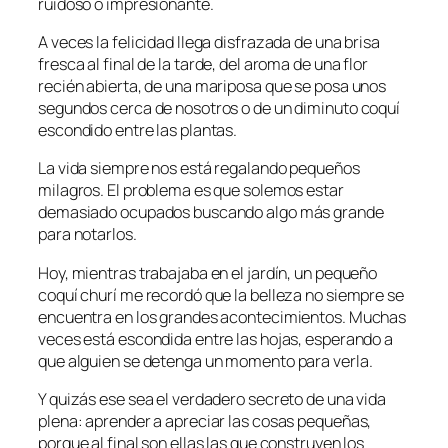
ruidoso o impresionante.
A veces la felicidad llega disfrazada de una brisa
fresca al final de la tarde, del aroma de una flor
recién abierta, de una mariposa que se posa unos
segundos cerca de nosotros o de un diminuto coquí
escondido entre las plantas.
La vida siempre nos está regalando pequeños
milagros. El problema es que solemos estar
demasiado ocupados buscando algo más grande
para notarlos.
Hoy, mientras trabajaba en el jardín, un pequeño
coquí churí me recordó que la belleza no siempre se
encuentra en los grandes acontecimientos. Muchas
veces está escondida entre las hojas, esperando a
que alguien se detenga un momento para verla.
Y quizás ese sea el verdadero secreto de una vida
plena: aprender a apreciar las cosas pequeñas,
porque al final son ellas las que construyen los