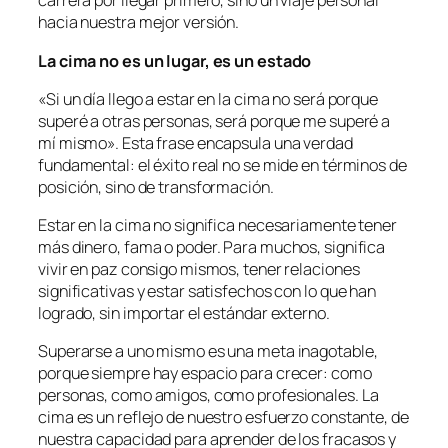
carrera por llegar primero, sino un viaje personal
hacia nuestra mejor versión.
La cima no es un lugar, es un estado
«Si un día llego a estar en la cima no será porque
superé a otras personas, será porque me superé a
mí mismo». Esta frase encapsula una verdad
fundamental: el éxito real no se mide en términos de
posición, sino de transformación.
Estar en la cima no significa necesariamente tener
más dinero, fama o poder. Para muchos, significa
vivir en paz consigo mismos, tener relaciones
significativas y estar satisfechos con lo que han
logrado, sin importar el estándar externo.
Superarse a uno mismo es una meta inagotable,
porque siempre hay espacio para crecer: como
personas, como amigos, como profesionales. La
cima es un reflejo de nuestro esfuerzo constante, de
nuestra capacidad para aprender de los fracasos y