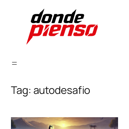
Skip
to
content
Tag:
autodesafio