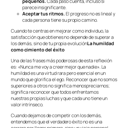
pequeños.
Cada paso cuenta, incluso si
parece insignificante.
Aceptar tus ritmos.
El progreso no es lineal y
cada persona tiene su propio camino.
Cuando te centras en mejorar como individuo, la
satisfacción que obtienes no depende de superar a
los demás, sino de tu propia evolución
La humildad
como cimiento del éxito
Una de las frases más poderosas de esta reflexión
es: «Nunca me voy a creer mejor que nadie». La
humildad es una virtud rara pero esencial en un
mundo que glorifica el ego. Reconocer que no somos
superiores a otros no significa menospreciarnos;
significa reconocer que todos enfrentamos
nuestras propias luchas y que cada uno tiene un
valor intrínseco.
Cuando dejamos de competir con los demás,
entendemos que el verdadero éxito no es una