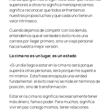
superiores a otros no significa menospreciarnos;
significa reconocer que todos enfrentamos
nuestras propias luchas y que cada uno tiene un
valor intrínseco.
Cuando dejamos de competir con los demás,
entendemos que el verdadero éxito no es una
carrera por llegar primero, sino un viaje personal
hacia nuestra mejor versión.
La cima no es un lugar, es un estado
«Si un día llego a estar en la cima no será porque
superé a otras personas, será porque me superé a
mí mismo». Esta frase encapsula una verdad
fundamental: el éxito real no se mide en términos de
posición, sino de transformación.
Estar en la cima no significa necesariamente tener
más dinero, fama o poder. Para muchos, significa
vivir en paz consigo mismos, tener relaciones