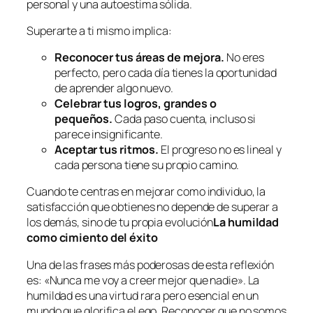
personal y una autoestima sólida.
Superarte a ti mismo implica:
Reconocer tus áreas de mejora.
No eres
perfecto, pero cada día tienes la oportunidad
de aprender algo nuevo.
Celebrar tus logros, grandes o
pequeños.
Cada paso cuenta, incluso si
parece insignificante.
Aceptar tus ritmos.
El progreso no es lineal y
cada persona tiene su propio camino.
Cuando te centras en mejorar como individuo, la
satisfacción que obtienes no depende de superar a
los demás, sino de tu propia evolución
La humildad
como cimiento del éxito
Una de las frases más poderosas de esta reflexión
es: «Nunca me voy a creer mejor que nadie». La
humildad es una virtud rara pero esencial en un
mundo que glorifica el ego. Reconocer que no somos