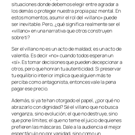
situaciones donde debemos elegir entre agradar a
los demás o proteger nuestra propia paz mental. En
estos momentos, asumir el rol del «villano» puede
ser inevitable. Pero, ¿qué significa realmente ser el
«villano» en una narrativa que otros construyen
sobre ti?
Ser el villano no es un acto de maldad; es un acto de
valentía. Es decir «no» cuando todos esperan un
«sí». Es tomar decisiones que pueden decepcionar a
otros, pero que honran tu autenticidad. Si preservar
tu equilibrio interior implica que alguien más te
perciba como antagonista, entonces vale la pena
pagar ese precio.
Además, si ya te han otorgado el papel, ¿por qué no
abrazarlo con dignidad? Sé el villano que no busca
venganza, sino evolución; el que no destruye, sino
que pone límites; el que no teme el juicio de quienes
prefieren las máscaras. Dale a la audiencia el mejor
espectáculo no por vanidad, sino como un